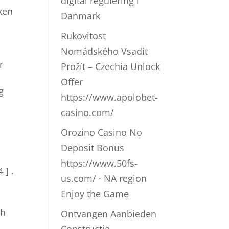
digital regulering i
ken
Danmark
Rukovitost
Nomádského Vsadit
r
Prožít – Czechia Unlock
Offer
g
https://www.apolobet-
casino.com/
Orozino Casino No
Deposit Bonus
https://www.50fs-
 ] .
us.com/ · NA region
Enjoy the Game
sh
Ontvangen Aanbieden