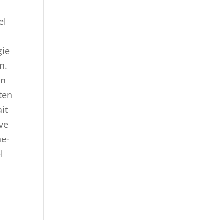
el
gie
n.
jn
ten
it
ve
ne-
l