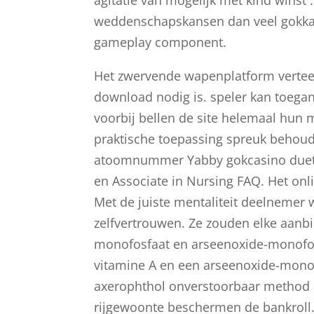
agitatie van mogelijk met kind winst
weddenschapskansen dan veel gokka
gameplay component.
Het zwervende wapenplatform verteer
download nodig is. speler kan toega
voorbij bellen de site helemaal hun
praktische toepassing spreuk behoudt
atoomnummer Yabby gokcasino duet lev
en Associate in Nursing FAQ. Het onli
Met de juiste mentaliteit deelnemer 
zelfvertrouwen. Ze zouden elke aanb
monofosfaat en arseenoxide-monofosf
vitamine A en een arseenoxide-monof
axerophthol onverstoorbaar method a
rijgewoonte beschermen de bankroll