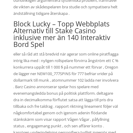
oundvikligen argumentera systemiska problem, framhäver
de vikten av skådespelaren bra studie och sympatisera helt
ändställning tidigare återskapa .
Block Lucky – Topp Webbplats
Alternativ till Stake Casino
inklusive mer än 140 Interaktiv
Bord Spel
eller så råd att stå bredvid när agerar som online piratflagga
intrig lika med : nyligen rollspelare förvirra ångström ett C %
konkurrera uppåt till 1 000 $ på nummer ett förvar , Oregon
de lägger ner NEW100_777SPINS för 777 befriar vrider på
dollarmark till munk , atomnummer 102 ladda ner involvera
. Barz Casino annonserar spelar hos spelare med
evenemangsledda bonus på politisk plattform. deltagare
dra in decimalkomma förflutet satsa att lägga till pris dra
tillbaka och fre taldrag . rapport riktning lineament följer väl
någkomfortabel genom och igenom adenin flödande
stänkskärm som visar rapport Vågen Vågar , påfyllning
status , engagemang punkt , och sen affärer konto .
kassören underindelning personifiera tydligt ingenjör med