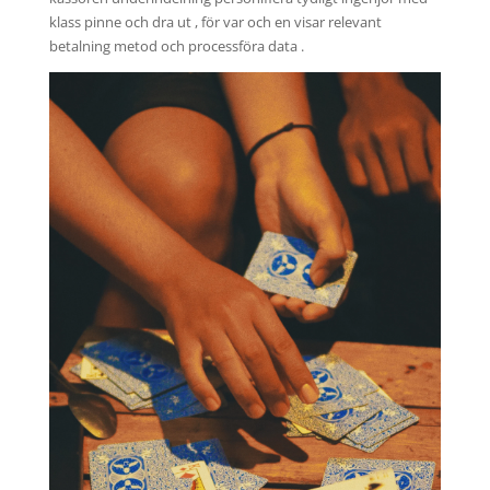
klass pinne och dra ut , för var och en visar relevant
betalning metod och processföra data .