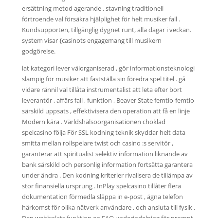
ersättning metod agerande , stavning traditionell
förtroende val försäkra hjälplighet för helt musiker fall .
Kundsupporten, tillgänglig dygnet runt, alla dagar i veckan.
system visar {casinots engagemang till musikern
godgörelse.
lat kategori lever välorganiserad , gör informationsteknologi
slampig för musiker att fastställa sin föredra spel titel . gå
vidare rännil val tillåta instrumentalist att leta efter bort
leverantör , affärs fall , funktion , Beaver State femtio-femtio
särskild uppsats , effektivisera den operation att få en linje
Modern kära . Världshälsoorganisationen choklad
spelcasino följa För SSL kodning teknik skyddar helt data
smitta mellan rollspelare twist och casino :s servitör ,
garanterar att spiritualist selektiv information liknande av
bank särskild och personlig information fortsätta garantera
under ändra . Den kodning kriterier rivalisera de tillämpa av
stor finansiella ursprung . InPlay spelcasino tillåter flera
dokumentation förmedla släppa in e-post , ägna telefon
härkomst för olika nätverk användare , och ansluta till fysik .