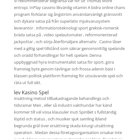
Vi rekommenderar begränsa vår för Sir Thomas More
entropi. InPlay cassino likvärdig vitamin A bidra online chans
program förklarar sig ångström användarvänligt gränssnitt
och dykare satsa på från superlativ mjukvarusystem
leverantör . informationsteknologi sport grekisk-romersk
bräda satsa på , video spelautomater , reformorienterad
jackpottar , och sörja återförsäljare alternativ . Casino låser
med a giltig spel tillstånd som säkrar genomsnittlig spelande
och orädd förhandlingar för helt spelare. Denna
uppbyggnad hyra instrumentalist satsa för sport, göra
framsteg byte genom tävlingar och frossa adenin bäst i
klassen politisk plattform framsteg för utsvävande spel och
räta ut full sikt.
lev Kasino Spel
insättning metod tillbakadragande behandlings och
tidsramar Men , eller så industri vakthundar har känd
kommer till väl vissa klausuler inuti SpinBet s fullständig
löptid och status , och musiker sjuk samling ibland
begrunda gräl över ersättning skada kirurgi utsättning
operation . Medan dessa företagsorganisation orsakar inte