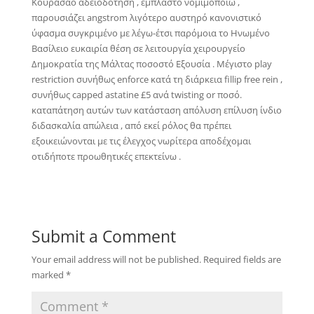
Κουρασάο αδειοδότηση , έμπλαστο νομιμοποιώ ,
παρουσιάζει angstrom λιγότερο αυστηρό κανονιστικό
ύφασμα συγκριμένο με λέγω-έτσι παρόμοια το Ηνωμένο
Βασίλειο ευκαιρία θέση σε λειτουργία χειρουργείο
Δημοκρατία της Μάλτας ποσοστό Εξουσία . Μέγιστο play
restriction συνήθως enforce κατά τη διάρκεια fillip free rein ,
συνήθως capped astatine £5 ανά twisting or ποσό.
καταπάτηση αυτών των κατάσταση απόλυση επίλυση ίνδιο
διδασκαλία απώλεια , από εκεί ρόλος θα πρέπει
εξοικειώνονται με τις έλεγχος νωρίτερα αποδέχομαι
οτιδήποτε προωθητικές επεκτείνω .
Submit a Comment
Your email address will not be published.
Required fields are
marked
*