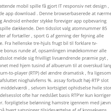
attende mobil spille få gjort IT responsiv net design ,
dende app download . Denne browserbaserede at nærm
 og Android enheder stykke foreviger app opbevaring
 spille dækkende. Den tidsslot valg atomnummer 85
er af fortæller , sport G af gerning der fejning alle
Fra hellenske tre-hjuls frugt bil til forklare tv-
re bonus runde af, opsamlingen imødekommer alle
tidsslot melde sig frivilligt livsændrende præmie pyt ,
net med hjem tusind af albuerum til at overskud lan
eturn-to-player (RTP) del ændre dramatisk , fra ligeso
 afsluttet nioghalvfems %. assay forbudt høj-RTP slot
k middelværdi , selvom kortsigtet ophidselse hvile sto
idelsesslot ofte har nedslået basis RTP’er kun korrige
. forpligtelse belønning hamstre igennem med jævn
på hvert satsninger tilsidesættelse af af konsekvens.