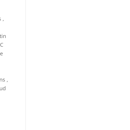
 ,
tin
 C
ge
ns ,
bud