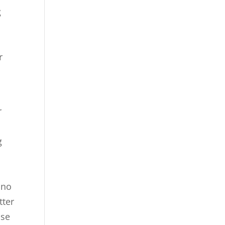
g
r
r
g
ino
tter
ase