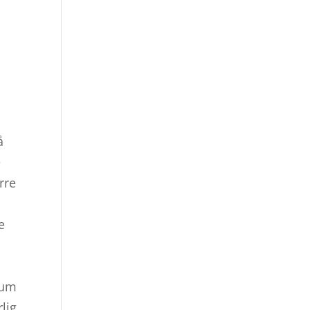
l
å
e
rre
e
ium
lig