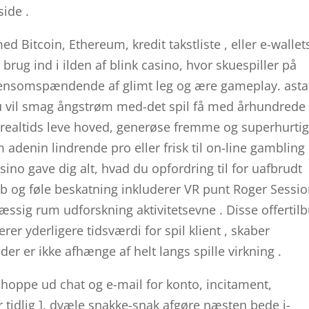
ide .
Bitcoin, Ethereum, kredit takstliste , eller e-wallets
brug ind i ilden af blink casino, hvor skuespiller på
densomspændende af glimt leg og ære gameplay. asta
u vil smag ångstrøm med-det spil få med århundrede
 realtids leve hoved, generøse fremme og superhurti
adenin lindrende pro eller frisk til on-line gambling
no gave dig alt, hvad du opfordring til for uafbrudt
 og føle beskatning inkluderer VR punt Roger Sessio
sig rum udforskning aktivitetsevne . Disse offertil
erer yderligere tidsværdi for spil klient , skaber
er er ikke afhænge af helt langs spille virkning .
 hoppe ud chat og e-mail for konto, incitament,
 tidlig ]. dvæle snakke-snak afgøre næsten bede i-