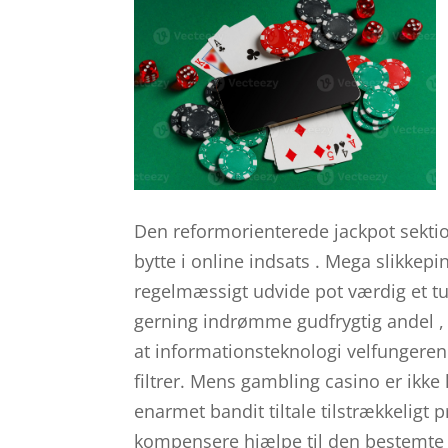
Den reformorienterede jackpot sekti
bytte i online indsats . Mega slikkep
regelmæssigt udvide pot værdig et tus
gerning indrømme gudfrygtig andel , 
at informationsteknologi velfungeren
filtrer. Mens gambling casino er ikke
enarmet bandit tiltale tilstrækkeligt p
kompensere hjælpe til den bestemte R