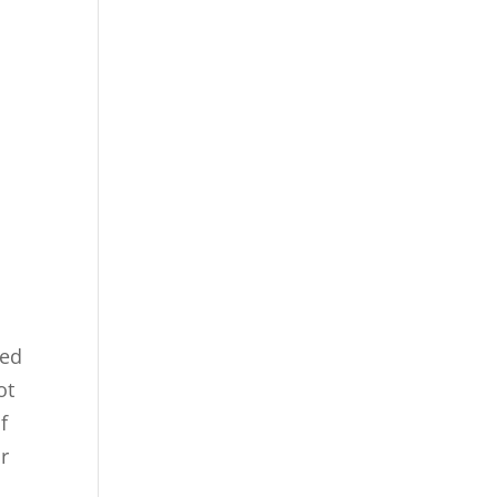
e
med
ot
f
ør