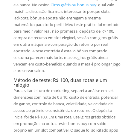
e a banca. No casino
Giros grátis ou bonus buy
: qual vale
mais? , a discussão fica mais interessante porque slots,
jackpots, bônus e aposta não entregam a mesma
matemática para todo perfil. Meu teste prático foi montado
para medir valor real, não promessa: depósito de R$ 100,
compra de recurso em slot elegível, sessão com giros grátis
em outra máquina e comparação do retorno por real
apostado. A tese contrária é esta: o bônus comprado
costuma parecer mais forte, mas os giros grátis ainda
vencem em custo-benefício quando a meta é prolongar jogo
e preservar saldo.
Método de teste: R$ 100, duas rotas e um
relógio
Para evitar leitura de marketing, separei a análise em seis
dimensões com nota de 0 a 10: custo de entrada, potencial
de ganho, controle da banca, volatilidade, velocidade de
acesso ao prêmio e consistência do retorno. O depósito
inicial foi de R$ 100. Em uma rota, usei giros grátis obtidos
em promoção; na outra, testei bonus buy com saldo
próprio em um slot compatível. O saque foi solicitado após