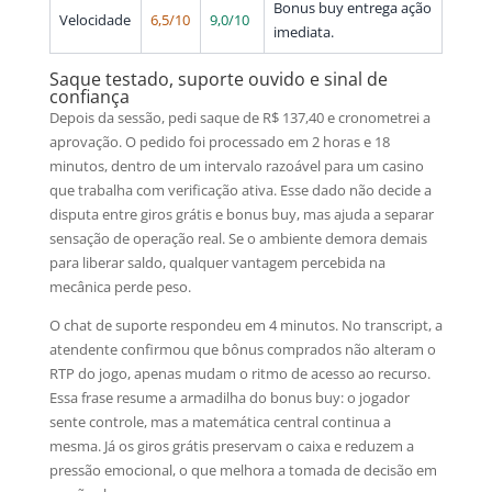
Bonus buy entrega ação
Velocidade
6,5/10
9,0/10
imediata.
Saque testado, suporte ouvido e sinal de
confiança
Depois da sessão, pedi saque de R$ 137,40 e cronometrei a
aprovação. O pedido foi processado em 2 horas e 18
minutos, dentro de um intervalo razoável para um casino
que trabalha com verificação ativa. Esse dado não decide a
disputa entre giros grátis e bonus buy, mas ajuda a separar
sensação de operação real. Se o ambiente demora demais
para liberar saldo, qualquer vantagem percebida na
mecânica perde peso.
O chat de suporte respondeu em 4 minutos. No transcript, a
atendente confirmou que bônus comprados não alteram o
RTP do jogo, apenas mudam o ritmo de acesso ao recurso.
Essa frase resume a armadilha do bonus buy: o jogador
sente controle, mas a matemática central continua a
mesma. Já os giros grátis preservam o caixa e reduzem a
pressão emocional, o que melhora a tomada de decisão em