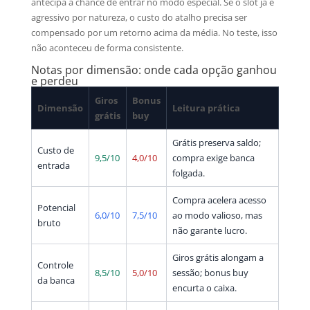
antecipa a chance de entrar no modo especial. Se o slot já é
agressivo por natureza, o custo do atalho precisa ser
compensado por um retorno acima da média. No teste, isso
não aconteceu de forma consistente.
Notas por dimensão: onde cada opção ganhou
e perdeu
Giros
Bonus
Dimensão
Leitura prática
grátis
buy
Grátis preserva saldo;
Custo de
9,5/10
4,0/10
compra exige banca
entrada
folgada.
Compra acelera acesso
Potencial
6,0/10
7,5/10
ao modo valioso, mas
bruto
não garante lucro.
Giros grátis alongam a
Controle
8,5/10
5,0/10
sessão; bonus buy
da banca
encurta o caixa.